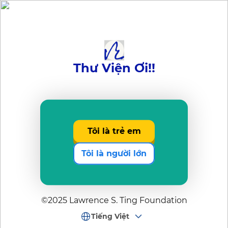
Thư Viện Ơi!!
Tôi là trẻ em
Tôi là người lớn
©2025 Lawrence S. Ting Foundation
Tiếng Việt