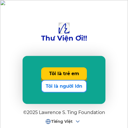
Thư Viện Ơi!!
Tôi là trẻ em
Tôi là người lớn
©2025 Lawrence S. Ting Foundation
Tiếng Việt